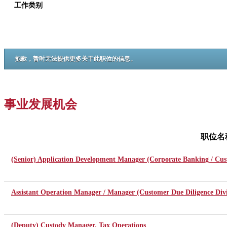
工作类别
抱歉，暂时无法提供更多关于此职位的信息。
事业发展机会
职位名
(Senior) Application Development Manager (Corporate Banking / Cus
Assistant Operation Manager / Manager (Customer Due Diligence Divi
(Deputy) Custody Manager, Tax Operations