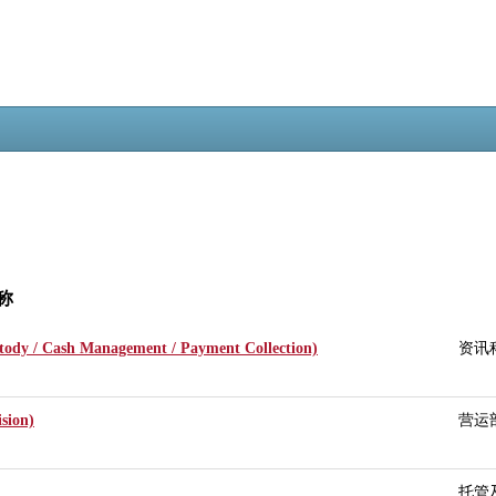
称
tody / Cash Management / Payment Collection)
资讯
sion)
营运
托管